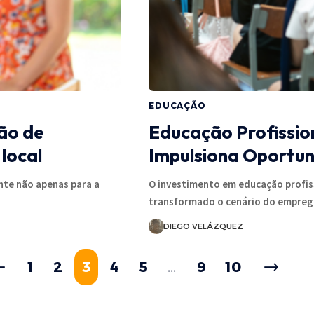
EDUCAÇÃO
ão de
Educação Profissio
local
Impulsiona Oportu
nte não apenas para a
O investimento em educação profis
transformado o cenário do empre
DIEGO VELÁZQUEZ
1
2
3
4
5
…
9
10