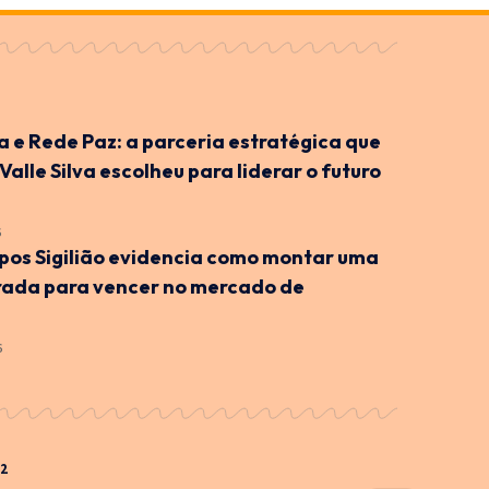
ra e Rede Paz: a parceria estratégica que
 Valle Silva escolheu para liderar o futuro
6
os Sigilião evidencia como montar uma
rada para vencer no mercado de
6
32