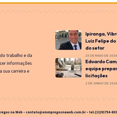
Ipiranga, Vib
Luiz Felipe do
do setor
 do trabalho e da
25 DE MAIO DE 202
Eduardo Camp
cer informações
equipe prepa
a sua carreira e
licitações
2 DE JUNHO DE 202
regos na Web –
contato@emmpregosnaweb.com.br
– tel.(11)91754-65