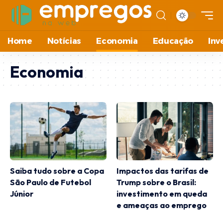
Home
Notícias
Economia
Educação
Inv
Economia
Saiba tudo sobre a Copa
Impactos das tarifas de
São Paulo de Futebol
Trump sobre o Brasil:
Júnior
investimento em queda
e ameaças ao emprego