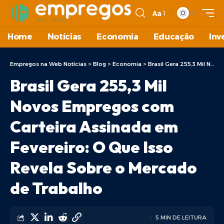
Aa
Home
Notícias
Economia
Educação
Inv
Empregos na Web Notícias
>
Blog
>
Economia
>
Brasil Gera 255,3 Mil Novos Empregos com Carteira Assinada em Fevereiro: O Que Isso Revela Sobre o Mercado de Trabalho
Brasil Gera 255,3 Mil
Novos Empregos com
Carteira Assinada em
Fevereiro: O Que Isso
Revela Sobre o Mercado
de Trabalho
5 MIN DE LEITURA