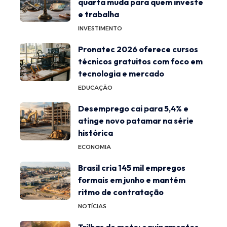
quarta muda para quem investe
e trabalha
INVESTIMENTO
Pronatec 2026 oferece cursos
técnicos gratuitos com foco em
tecnologia e mercado
EDUCAÇÃO
Desemprego cai para 5,4% e
atinge novo patamar na série
histórica
ECONOMIA
Brasil cria 145 mil empregos
formais em junho e mantém
ritmo de contratação
NOTÍCIAS
Trilhas de moto: equipamentos