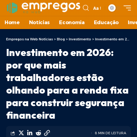
Aa
Home
Notícias
Economia
Educação
Inv
Empregos na Web Notícias
>
Blog
>
Investimento
>
Investimento em 2026: por que mais trabalhadores estão olhando para a renda fixa para construir segurança financeira
Investimento em 2026:
por que mais
trabalhadores estão
olhando para a renda fixa
para construir segurança
financeira
8 MIN DE LEITURA