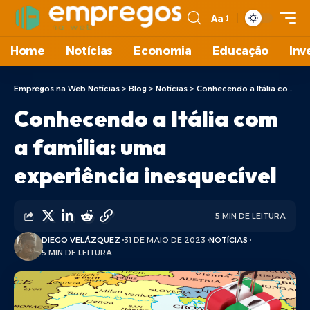
Aa
Home
Notícias
Economia
Educação
Inv
Empregos na Web Notícias
>
Blog
>
Notícias
>
Conhecendo a Itália com a família: uma experiência inesquecível
Conhecendo a Itália com
a família: uma
experiência inesquecível
5 MIN DE LEITURA
DIEGO VELÁZQUEZ
31 DE MAIO DE 2023
NOTÍCIAS
5 MIN DE LEITURA