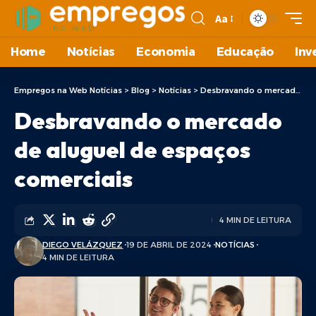
Aa
Home
Notícias
Economia
Educação
Inv
Empregos na Web Notícias
>
Blog
>
Notícias
>
Desbravando o mercado de aluguel de espaços comerciais
Desbravando o mercado
de aluguel de espaços
comerciais
4 MIN DE LEITURA
DIEGO VELÁZQUEZ
19 DE ABRIL DE 2024
NOTÍCIAS
4 MIN DE LEITURA