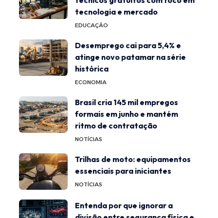
tecnologia e mercado
EDUCAÇÃO
Desemprego cai para 5,4% e
atinge novo patamar na série
histórica
ECONOMIA
Brasil cria 145 mil empregos
formais em junho e mantém
ritmo de contratação
NOTÍCIAS
Trilhas de moto: equipamentos
essenciais para iniciantes
NOTÍCIAS
Entenda por que ignorar a
divisão entre segurança física e