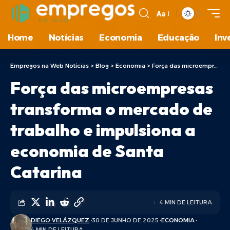
Aa
Home
Notícias
Economia
Educação
Inv
Empregos na Web Notícias
>
Blog
>
Economia
>
Força das microempresas transforma o mercado de trabalho e impulsiona a economia de Santa Catarina
Força das microempresas
transforma o mercado de
trabalho e impulsiona a
economia de Santa
Catarina
4 MIN DE LEITURA
DIEGO VELÁZQUEZ
30 DE JUNHO DE 2025
ECONOMIA
4 MIN DE LEITURA