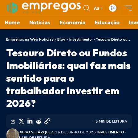
Aa
Home
Notícias
Economia
Educação
Inv
Empregos na Web Notícias
>
Blog
>
Investimento
>
Tesouro Direto ou Fundos Imobiliários: qual faz mais sentido para o trabalhador investir em 2026?
Tesouro Direto ou Fundos
Imobiliários: qual faz mais
sentido para o
trabalhador investir em
2026?
8 MIN DE LEITURA
DIEGO VELÁZQUEZ
26 DE JUNHO DE 2026
INVESTIMENTO
8 MIN DE LEITURA