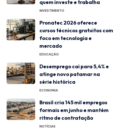
quem investe e trabalha
INVESTIMENTO
Pronatec 2026 oferece
cursos técnicos gratuitos com
foco em tecnologia e
mercado
EDUCAÇÃO
Desemprego cai para 5,4% e
atinge novo patamar na
série histórica
ECONOMIA
Brasil cria 145 mil empregos
formais em junho e mantém
ritmo de contratação
NOTÍCIAS