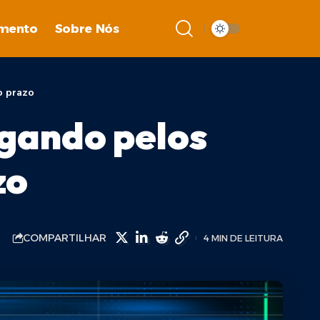
imento
Sobre Nós
o prazo
egando pelos
zo
COMPARTILHAR
4 MIN DE LEITURA