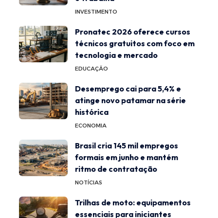
INVESTIMENTO
Pronatec 2026 oferece cursos
técnicos gratuitos com foco em
tecnologia e mercado
EDUCAÇÃO
Desemprego cai para 5,4% e
atinge novo patamar na série
histórica
ECONOMIA
Brasil cria 145 mil empregos
formais em junho e mantém
ritmo de contratação
NOTÍCIAS
Trilhas de moto: equipamentos
essenciais para iniciantes