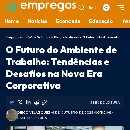
Aa
Home
Notícias
Economia
Educação
Inv
Empregos na Web Notícias
>
Blog
>
Notícias
>
O Futuro do Ambiente de Trabalho: Tendências e Desafios na Nova Era Corporativa
O Futuro do Ambiente de
Trabalho: Tendências e
Desafios na Nova Era
Corporativa
5 MIN DE LEITURA
DIEGO VELÁZQUEZ
6 DE OUTUBRO DE 2025
NOTÍCIAS
5 MIN DE LEITURA