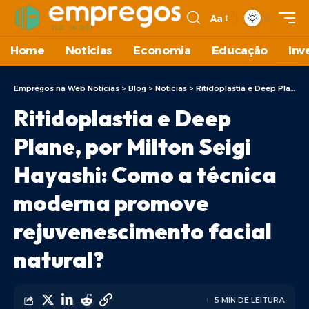
Aa
Home
Notícias
Economia
Educação
Inv
Empregos na Web Notícias
>
Blog
>
Notícias
>
Ritidoplastia e Deep Plane, por Milton Seigi Hayashi: Como a técnica moderna promove rejuvenescimento facial natural?
Ritidoplastia e Deep
Plane, por Milton Seigi
Hayashi: Como a técnica
moderna promove
rejuvenescimento facial
natural?
5 MIN DE LEITURA