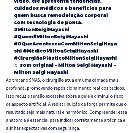
vídeo, ele apresenta tendências,
cuidados médicos e benefícios para
quem busca remodelação corporal
com tecnologia de ponta.
#MiltonSeigiHayashi
#QuemÉMiltonSeigiHayashi
#OQueAconteceuComMiltonSeigiHaya
shi
#MédicoMiltonSeigiHayashi
#CirurgiãoPlásticoMiltonSeigiHayashi
♬ som original – Milton Seigi Hayashi –
Milton Seigi Hayashi
Ao tratar o SMAS, o cirurgião atua em uma camada mais
profunda, promovendo reposicionamento real dos tecidos.
Isso reduz a tensão excessiva sobre a pele e diminui o risco
de aspecto artificial. A redistribuição da força permite que o
resultado seja mais natural e harmônico. Compreender essa
anatomia é essencial para indicar corretamente a técnica e
alinhar expectativas com segurança.