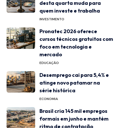
desta quarta muda para
quem investe e trabalha
INVESTIMENTO
Pronatec 2026 oferece
cursos técnicos gratuitos com
foco em tecnologia e
mercado
EDUCAÇÃO
Desemprego cai para 5,4% e
atinge novo patamar na
série histórica
ECONOMIA
Brasil cria 145 mil empregos
formais em junho e mantém
ritmo de contratação