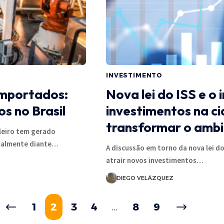
INVESTIMENTO
importados:
Nova lei do ISS e 
s no Brasil
investimentos na c
transformar o ambi
leiro tem gerado
cialmente diante…
A discussão em torno da nova lei d
atrair novos investimentos…
DIEGO VELÁZQUEZ
1
2
3
4
…
8
9