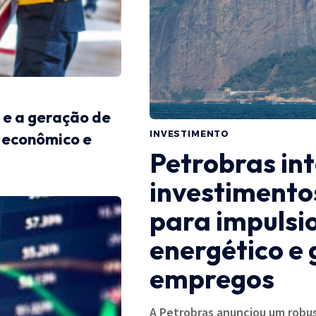
 e a geração de
INVESTIMENTO
 econômico e
Petrobras int
investimentos
para impulsio
energético e
empregos
A Petrobras anunciou um robu