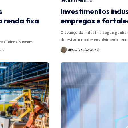
INVESTIMENTO
s
Investimentos indus
 renda fixa
empregos e fortale
O avanço da indústria segue ganhan
do estado no desenvolvimento ec
rasileiros buscam
s…
DIEGO VELÁZQUEZ