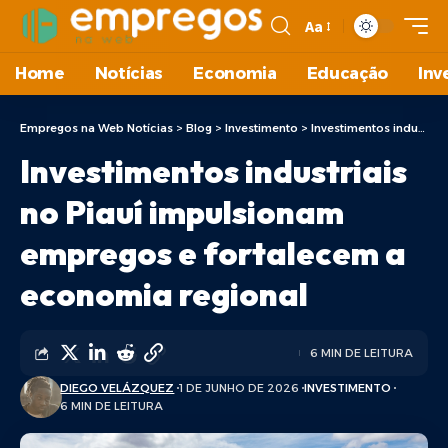
Aa
Home
Notícias
Economia
Educação
Inv
Empregos na Web Notícias
>
Blog
>
Investimento
>
Investimentos industriais no Piauí impulsionam empregos e fortalecem a economia regional
Investimentos industriais
no Piauí impulsionam
empregos e fortalecem a
economia regional
6 MIN DE LEITURA
DIEGO VELÁZQUEZ
1 DE JUNHO DE 2026
INVESTIMENTO
6 MIN DE LEITURA