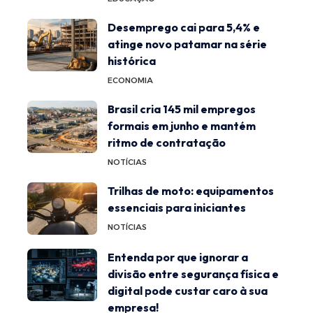
Desemprego cai para 5,4% e
atinge novo patamar na série
histórica
ECONOMIA
Brasil cria 145 mil empregos
formais em junho e mantém
ritmo de contratação
NOTÍCIAS
Trilhas de moto: equipamentos
essenciais para iniciantes
NOTÍCIAS
Entenda por que ignorar a
divisão entre segurança física e
digital pode custar caro à sua
empresa!