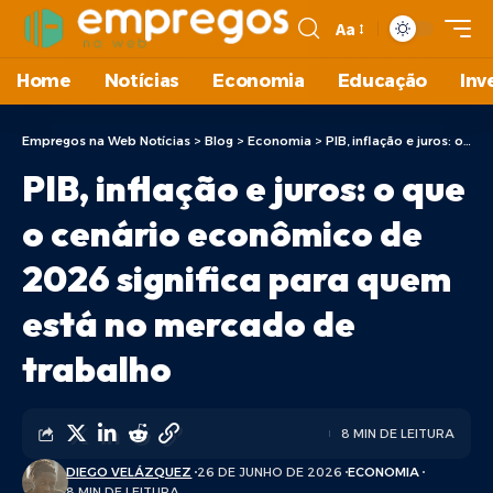
Aa
Home
Notícias
Economia
Educação
Inv
Empregos na Web Notícias
>
Blog
>
Economia
>
PIB, inflação e juros: o que o cenário econômico de 2026 significa para quem está no mercado de trabalho
PIB, inflação e juros: o que
o cenário econômico de
2026 significa para quem
está no mercado de
trabalho
8 MIN DE LEITURA
DIEGO VELÁZQUEZ
26 DE JUNHO DE 2026
ECONOMIA
8 MIN DE LEITURA