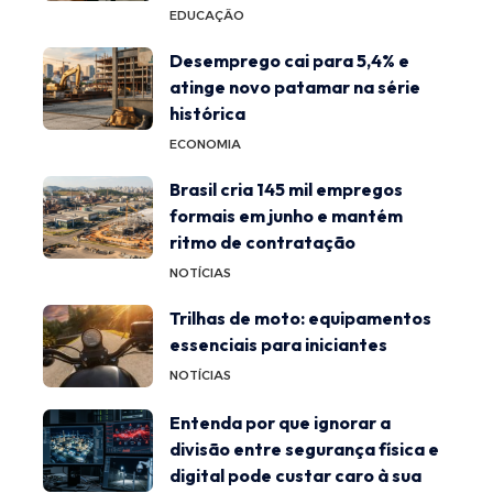
EDUCAÇÃO
Desemprego cai para 5,4% e
atinge novo patamar na série
histórica
ECONOMIA
Brasil cria 145 mil empregos
formais em junho e mantém
ritmo de contratação
NOTÍCIAS
Trilhas de moto: equipamentos
essenciais para iniciantes
NOTÍCIAS
Entenda por que ignorar a
divisão entre segurança física e
digital pode custar caro à sua