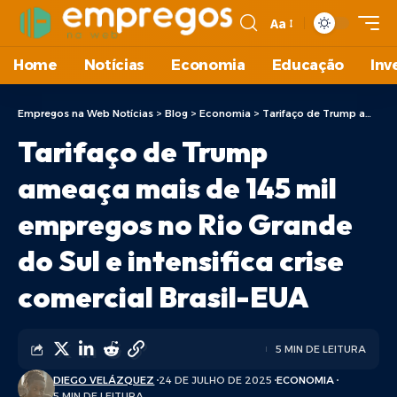
Aa
Home
Notícias
Economia
Educação
Inv
Empregos na Web Notícias
>
Blog
>
Economia
>
Tarifaço de Trump ameaça mais de 145 mil empregos no Rio Grande do Sul e intensifica crise comercial Brasil-EUA
Tarifaço de Trump
ameaça mais de 145 mil
empregos no Rio Grande
do Sul e intensifica crise
comercial Brasil-EUA
5 MIN DE LEITURA
DIEGO VELÁZQUEZ
24 DE JULHO DE 2025
ECONOMIA
5 MIN DE LEITURA