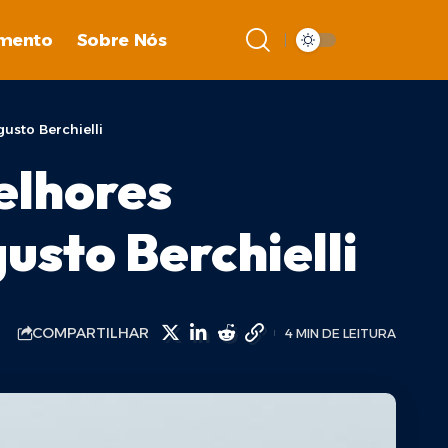
imento
Sobre Nós
gusto Berchielli
elhores
usto Berchielli
COMPARTILHAR
4 MIN DE LEITURA