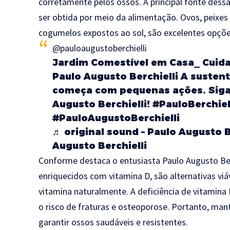
corretamente pelos ossos. A principal fonte des
ser obtida por meio da alimentação. Ovos, peix
cogumelos expostos ao sol, são excelentes opções
@pauloaugustoberchielli
Jardim Comestível em Casa_ Cuid
Paulo Augusto Berchielli A susten
começa com pequenas ações. Siga 
Augusto Berchielli!
#PauloBerchiel
#PauloAugustoBerchielli
♬ original sound – Paulo Augusto Be
Augusto Berchielli
Conforme destaca o entusiasta Paulo Augusto Berch
enriquecidos com vitamina D, são alternativas vi
vitamina naturalmente. A deficiência de vitamin
o risco de fraturas e osteoporose. Portanto, mant
garantir ossos saudáveis e resistentes.