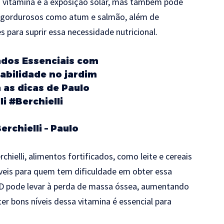
sa vitamina é a exposição solar, mas também pode
es gordurosos como atum e salmão, além de
 para suprir essa necessidade nutricional.
ados Essenciais com
tabilidade no jardim
as dicas de Paulo
li
#Berchielli
rchielli – Paulo
ielli, alimentos fortificados, como leite e cereais
áveis para quem tem dificuldade em obter essa
a D pode levar à perda de massa óssea, aumentando
er bons níveis dessa vitamina é essencial para