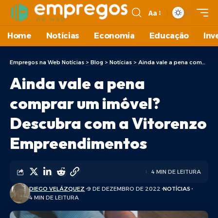
Aa
Home
Notícias
Economia
Educação
Inv
Empregos na Web Notícias
>
Blog
>
Notícias
>
Ainda vale a pena comprar um imóvel? Descubra com a Vitorenzo Empreendimentos
Ainda vale a pena
comprar um imóvel?
Descubra com a Vitorenzo
Empreendimentos
4 MIN DE LEITURA
DIEGO VELÁZQUEZ
9 DE DEZEMBRO DE 2022
NOTÍCIAS
4 MIN DE LEITURA