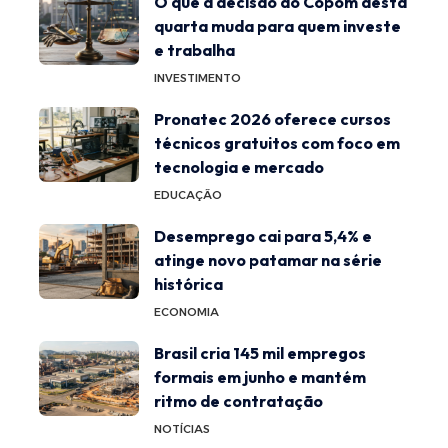
O que a decisão do Copom desta
quarta muda para quem investe
e trabalha
INVESTIMENTO
Pronatec 2026 oferece cursos
técnicos gratuitos com foco em
tecnologia e mercado
EDUCAÇÃO
Desemprego cai para 5,4% e
atinge novo patamar na série
histórica
ECONOMIA
Brasil cria 145 mil empregos
formais em junho e mantém
ritmo de contratação
NOTÍCIAS