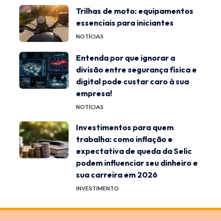
Trilhas de moto: equipamentos
essenciais para iniciantes
NOTÍCIAS
Entenda por que ignorar a
divisão entre segurança física e
digital pode custar caro à sua
empresa!
NOTÍCIAS
Investimentos para quem
trabalha: como inflação e
expectativa de queda da Selic
podem influenciar seu dinheiro e
sua carreira em 2026
INVESTIMENTO