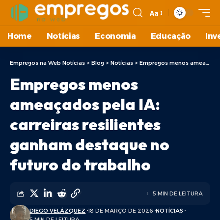
Aa
Home
Notícias
Economia
Educação
Inv
Empregos na Web Notícias
>
Blog
>
Notícias
>
Empregos menos ameaçados pela IA: carreiras resilientes ganham destaque no futuro do trabalho
Empregos menos
ameaçados pela IA:
carreiras resilientes
ganham destaque no
futuro do trabalho
5 MIN DE LEITURA
DIEGO VELÁZQUEZ
18 DE MARÇO DE 2026
NOTÍCIAS
5 MIN DE LEITURA